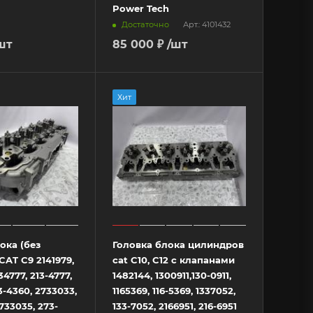
Power Tech
Достаточно
Арт.: 4101432
шт
85 000 ₽
/шт
Хит
ока (без
Головка блока цилиндров
CAT C9 2141979,
cat C10, C12 с клапанами
34777, 213-4777,
1482144, 1300911,130-0911,
3-4360, 2733033,
1165369, 116-5369, 1337052,
733035, 273-
133-7052, 2166951, 216-6951