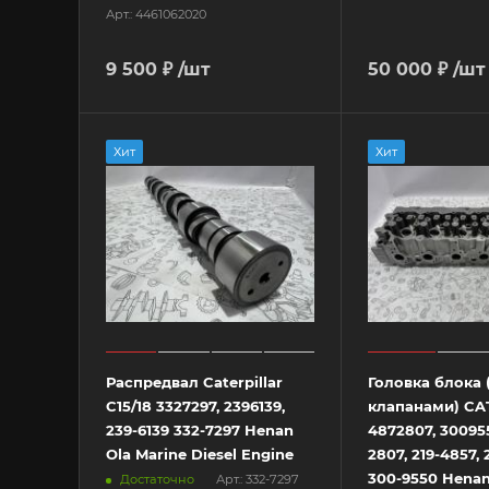
Арт.: 4461062020
9 500 ₽
/шт
50 000 ₽
/шт
Хит
Хит
Распредвал Caterpillar
Головка блока 
C15/18 3327297, 2396139,
клапанами) CA
239-6139 332-7297 Henan
4872807, 300955
Ola Marine Diesel Engine
2807, 219-4857,
300-9550 Henan
Достаточно
Арт.: 332-7297