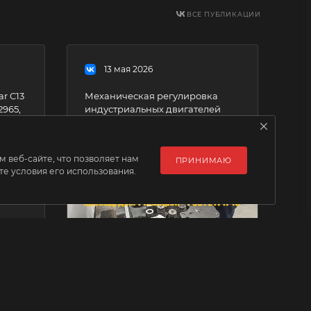
ВСЕ ПУБЛИКАЦИИ
13 мая 2026
r C13
Механическая регулировка
2965,
индустриальных двигателей
Индустриальные дизельные
двигатели Caterpillar, Cummins,
Perkins, Detroit Diesel и других
 веб-сайте, что позволяет нам
ПРИНИМАЮ
марок требуют не только
е условия его использования.
ремонта и замены деталей, но и
регулярной механической
ой
регулировки. От правильной
Ф
настройки зависит мощность,
экономичность и долговечность
е
работы агрегата. Адрес гп
Федоровское, Первый
.
Восточный проезд, дом 1
Телефон +7 931 211 17 19
avesnoe_oborudovanie/59833/