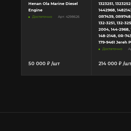
Henan Ola Marine Diesel
1323251, 1323252
Engine
1442968, 1482143
0R7439, 0R9748,
Достаточно
Арт.: 4298626
132-3251, 132-325
2004, 144-2968, 
148-2148, 0R-74
179-9461 Jereh 
Достаточно
А
50 000 ₽
/шт
214 000 ₽
/ш