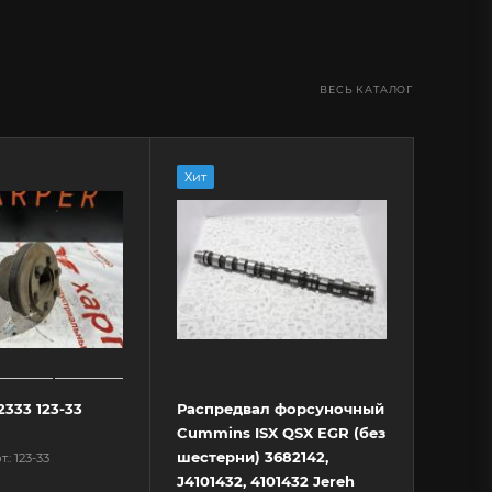
ВЕСЬ КАТАЛОГ
Хит
333 123-33
Распредвал форсуночный
Cummins ISX QSX EGR (без
шестерни) 3682142,
т.: 123-33
J4101432, 4101432 Jereh