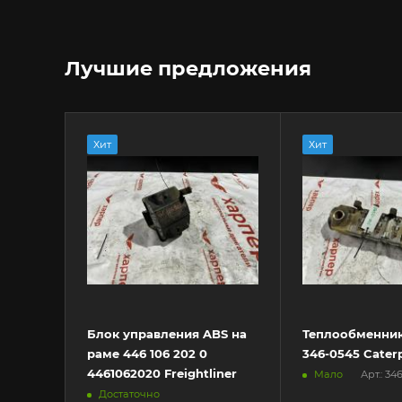
Лучшие предложения
Хит
Хит
Блок управления ABS на
Теплообменник
раме 446 106 202 0
346-0545 Caterp
4461062020 Freightliner
Мало
Арт.: 34
Достаточно