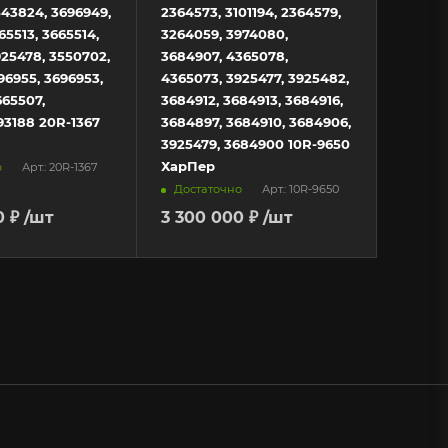
543824, 3696949,
2364573, 3101194, 2364579,
5513, 3665514,
3264059, 3974080,
925478, 3550702,
3684907, 4365078,
96955, 3696953,
4365073, 3925477, 3925482,
665507,
3684912, 3684913, 3684916,
93188 20R-1367
3684897, 3684910, 3684906,
3925479, 3684900 10R-9650
ХарПер
о
Арт.: 20R-1367
Достаточно
Арт.: 10R-9650
0 ₽
/шт
3 300 000 ₽
/шт