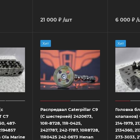
21 000 ₽
/шт
6 000 ₽
/
Хит
Хит
(c
Распредвал Caterpillar C9
Головка бл
T C7
(С шестерней) 2420673,
клапанов) 
0, 487-
10R-8728, 11R-0425,
214-1979, 21
 2194857
2421787, 242-1787, 10R8728,
2134360, 21
 Ola Marine
11R0425 242-0673 Henan
273-3033, 2