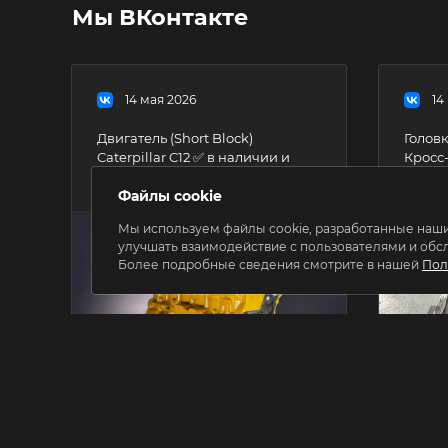
Мы ВКонтакте
14 мая 2026
14
Двигатель (Short Bloсk)
Головк
Caterpillar C12 ✅ в наличии и
Кросс-
готов к отгрузке Дизельные
205127
двигатели – основная
Файлы cookie
1836835 227-5955 Головка
специализация нашей
Caterpi
Мы используем файлы cookie, разработанные наши
компании. Мы предлагаем вам
https:
улучшать взаимодействие с пользователями и обс
собственное производство
Более подробные сведения смотрите в нашей
Пол
лонг-блоков, шорт-блоков для
различных индустриальных
дизельных двигателей с
широкой областью применения.
https://harper.su/catalog/dvigateli/short_bloki/59808/