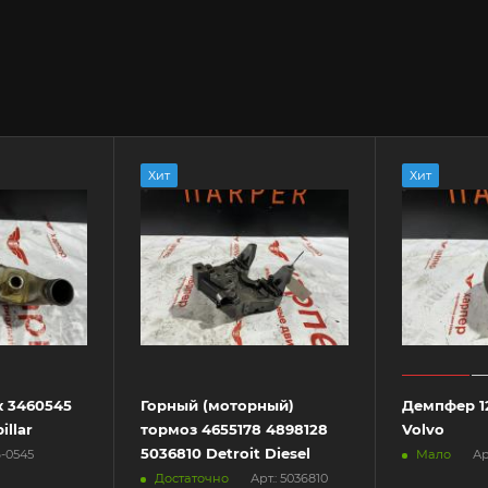
Хит
Хит
 3460545
Горный (моторный)
Демпфер 12
illar
тормоз 4655178 4898128
Volvo
5036810 Detroit Diesel
Мало
6-0545
Ар
Достаточно
Арт.: 5036810