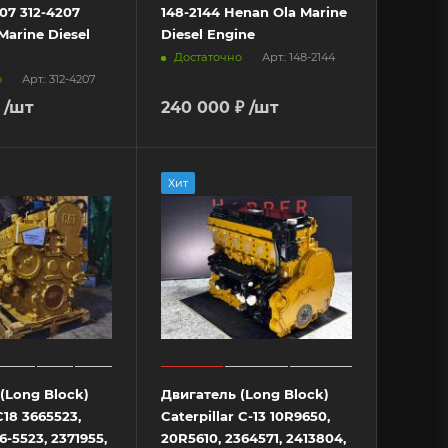
207 312-4207
148-2144 Henan Ola Marine
Marine Diesel
Diesel Engine
Достаточно
Арт.: 148-2144
о
Арт.: 312-4207
/шт
240 000 ₽
/шт
Хит
(Long Block)
Двигатель (Long Block)
C18 3665523,
Caterpillar C-13 10R9650,
6-5523, 2371955,
20R5610, 2364571, 2413804,