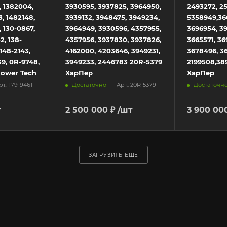
, 1382004,
3930595, 3937825, 3964950,
2493272, 2
, 1482148,
3939132, 3948475, 3949234,
5358949,366
 130-0867,
3964949, 3930596, 4357955,
3696954, 3
2, 138-
4357956, 3937830, 3937826,
3665571, 36
148-2143,
4162000, 4203646, 3949231,
3678496, 3
39, 0R-9748,
3949233, 2446783 20R-5379
2199508,38
Power Tech
ХарПер
ХарПер
Достаточно
Достаточн
рт.: 179-9461
Арт.: 20R-5379
т
2 500 000 ₽
/шт
3 900 00
ЗАГРУЗИТЬ ЕЩЕ