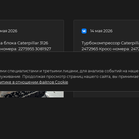
 мая 2026
14 мая 2026
а блока Caterpillar 3126
Турбокомпрессор Caterpilla
номера: 2275955 3081927
2472965 Кросс-номера: 247
4 2051275 2051276 1333742
247-2965 Турбокомпрессор
 блока
Caterpillar C13, новый.
llar 3126, б/у, оригинал.
Применение: CAT C13 Благодаря
ми специалистами и третьими лицами, для анализа событий на нашем
//harper.su/catalog/golovki_bloka_tsilindrov/60115/
высококлассному сервису,
луживание. Продолжая просмотр страниц нашего сайта, вы принимает
гарантии 6 месяцев,
итике в отношении файлов Cookie
.
профессиональной
консультации и оперативн
доставке в любую точку Р
наши клиенты уверенно
решают производственны
задачи и снижают
эксплуатационные затраты
+7(931) 211-17-19
https://harper.su/catalog/n