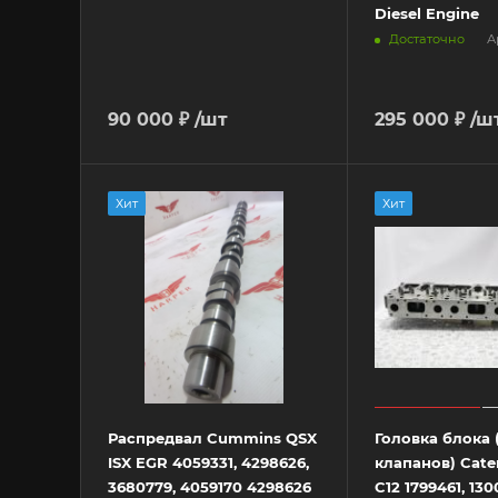
Diesel Engine
Достаточно
А
90 000 ₽
/шт
295 000 ₽
/ш
Хит
Хит
Распредвал Cummins QSX
Головка блока 
ISX EGR 4059331, 4298626,
клапанов) Cater
3680779, 4059170 4298626
C12 1799461, 130