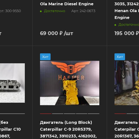
Ola Marine Diesel Engine
3035, 3124
Henan Ola 
Достаточно
рт.: 300-9550
Арт.: 242-0673
Engine
Достаточн
т
69 000 ₽
/шт
195 000 ₽
Хит
Хит
(без
Двигатель (Long Block)
Двигатель 
pillar C10
Caterpillar C-9 20R5379,
Caterpilar 
0867,
3871342, 3910233, 4162002,
20R1367, 36