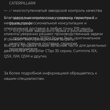
CATERPILLAR®
✅
многоступенчатый заводской контроль качества
Благодаря высококлассному сервису, гарантии 6
✅
заводская опрессовка, проверка геометрии и
месяцев, профессиональной консультации и
фрезеровки
оперативной доставке в любую точку РФ наши
✅
отсутствие заводского брака и рекламаций
клиенты уверенно решают производственные задачи
✅
производство JEREH Power Tech- оригинальное
и снижают эксплуатационные затраты.
качество, прямые поставки, гарантия
Всегда в продаже новые запасные части для дизельных
производителя
двигателей Caterpillar C7до 35 серии, Cummins ISX,
QSX, ISM, QSM и других.
За более подробной информацией обращайтесь к
нашим специалистам.