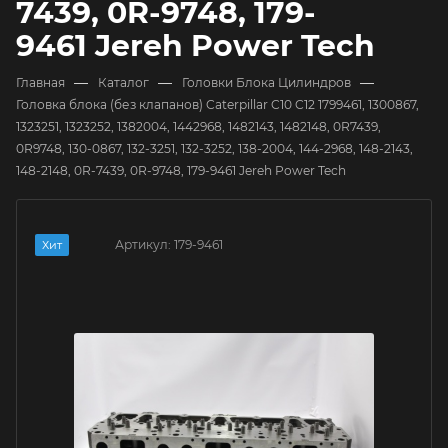
7439, 0R-9748, 179-
9461 Jereh Power Tech
—
—
—
Главная
Каталог
Головки Блока Цилиндров
Головка блока (без клапанов) Caterpillar C10 C12 1799461, 1300867,
1323251, 1323252, 1382004, 1442968, 1482143, 1482148, 0R7439,
0R9748, 130-0867, 132-3251, 132-3252, 138-2004, 144-2968, 148-2143,
148-2148, 0R-7439, 0R-9748, 179-9461 Jereh Power Tech
Артикул:
179-9461
Хит