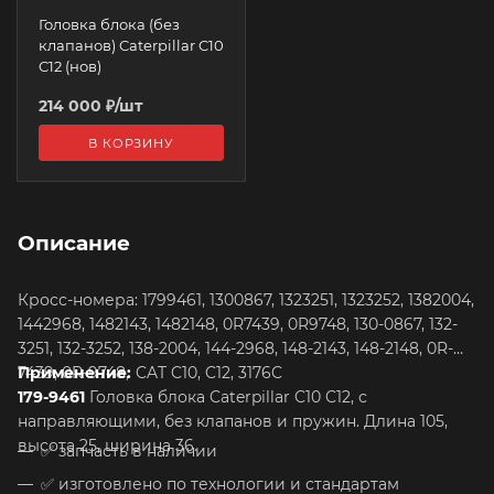
Головка блока (без
клапанов) Caterpillar C10
C12 (нов)
214 000
₽
/шт
В КОРЗИНУ
Описание
Кросс-номера: 1799461, 1300867, 1323251, 1323252, 1382004,
1442968, 1482143, 1482148, 0R7439, 0R9748, 130-0867, 132-
3251, 132-3252, 138-2004, 144-2968, 148-2143, 148-2148, 0R-
7439, 0R-9748,
Применение:
CAT C10, C12, 3176C
179-9461
Головка блока Caterpillar C10 C12, с
направляющими, без клапанов и пружин. Длина 105,
высота 25, ширина 36.
✅
запчасть в наличии
✅
изготовлено по технологии и стандартам