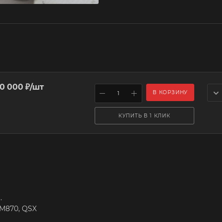
0 000
₽
/шт
В КОРЗИНУ
КУПИТЬ В 1 КЛИК
.
CM870, QSX