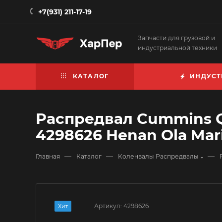
+7(931) 211-17-19
Запчасти для грузовой и
индустриальной техники
КАТАЛОГ
ИНДУСТ
Распредвал Cummins QS
4298626 Henan Ola Mari
—
—
—
Главная
Каталог
Коленвалы Распредвалы
Артикул:
4298626
Хит