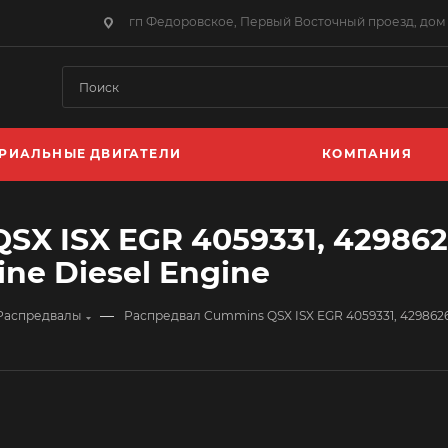
гп Федоровское, Первый Восточный проезд, дом 
РИАЛЬНЫЕ ДВИГАТЕЛИ
КОМПАНИЯ
X ISX EGR 4059331, 4298626
ne Diesel Engine
—
Распредвалы
Распредвал Cummins QSX ISX EGR 4059331, 4298626,