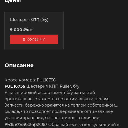
Цены
Шестерня КПП (б/у)
9 000
₽
/шт
В КОРЗИНУ
Описание
Кросс-номера: FUL16756
FUL 16756
Шестерня КПП Fuller, б/у
У нас широкий ассортимент б/у запчастей
оригинального качества по оптимальным ценам.
Запчасти бережно хранятся на теплом собственном
складе, что позволяет поддерживать оптимальные
условия хранения, без негативного влияния
окружающей среды.
Возникли вопросы? Обращайтесь за консультацией к