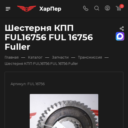
0
Шестерня КПП
FUL16756 FUL 16756
Fuller
—
—
—
—
Главная
Каталог
Запчасти
Трансмиссия
Шестерня КПП FUL16756 FUL 16756 Fuller
Артикул:
FUL 16756