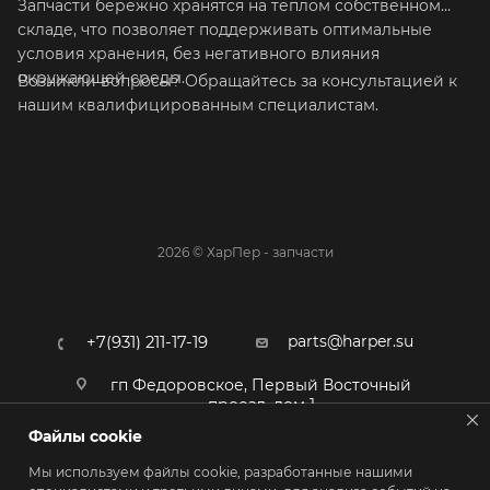
Запчасти бережно хранятся на теплом собственном
складе, что позволяет поддерживать оптимальные
условия хранения, без негативного влияния
окружающей среды.
Возникли вопросы? Обращайтесь за консультацией к
нашим квалифицированным специалистам.
2026 © ХарПер - запчасти
parts@harper.su
+7(931) 211-17-19
гп Федоровское, Первый Восточный
проезд, дом 1
Файлы cookie
Мы используем файлы cookie, разработанные нашими