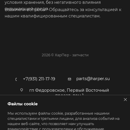
условия хранения, без негативного влияния
окружающей среды.
Возникли вопросы? Обращайтесь за консультацией к
нашим квалифицированным специалистам.
2026 © ХарПер - запчасти
parts@harper.su
+7(931) 211-17-19
гп Федоровское, Первый Восточный
проезд, дом 1
Файлы cookie
Мы используем файлы cookie, разработанные нашими
специалистами и третьими лицами, для анализа событий на
нашем веб-сайте, что позволяет нам улучшать
взаимодействие с пользователями и обслуживание.