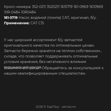
Кросс-номера: 352-0211 3520211 1615719 161-0969 1610969
10R-0484 10R0484
161-5719
Насос водяной (помпа) CAT, оригинал, б/у.
Применение:
CAT C15
У нас широкий ассортимент б/у запчастей
оригинального качества по оптимальным ценам.
Запчасти бережно хранятся на теплом собственном
складе, что позволяет поддерживать оптимальные
условия хранения, без негативного влияния
окружающей среды.
Возникли вопросы? Обращайтесь за консультацией к
нашим квалифицированным специалистам.
2026 © ХарПер - запчасти