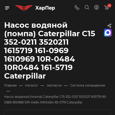
0
Насос водяной
(помпа) Caterpillar C15
352-0211 3520211
1615719 161-0969
1610969 10R-0484
10R0484 161-5719
Caterpillar
—
—
—
Главная
Каталог
Запчасти
Система охлаждения
—
Насос водяной (помпа) Caterpillar C15 352-0211 3520211 1615719 161-
0969 1610969 10R-0484 10R0484 161-5719 Caterpillar