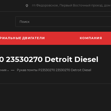
гп Федоровское, Первый Восточный проезд, дом 
РИАЛЬНЫЕ ДВИГАТЕЛИ
КОМПАНИЯ
 23530270 Detroit Diesel
—
ения
Рукав помпы P23530270 23530270 Detroit Diesel