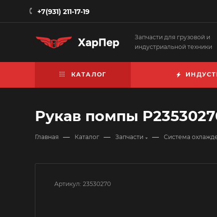
+7(931) 211-17-19
Запчасти для грузовой и
индустриальной техники
КАТАЛОГ
ИНДУСТ
Рукав помпы P23530270
—
—
—
Главная
Каталог
Запчасти
Система охлажд
Артикул:
23530270