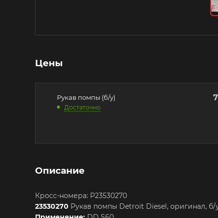
Цены
Рукав помпы (б/у)
Достаточно
Описание
Кросс-номера: P23530270
23530270
Рукав помпы Detroit Diesel, оригинал, б/у
Применение:
DD S60