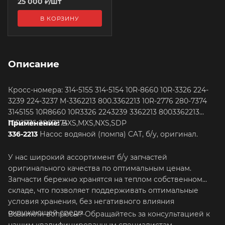
25 000
₽
/шт
В КОРЗИНУ
Описание
Кросс-номера: 314-5155 314-5154 10R-8660 10R-3326 224-
3239 224-3237 M-3362213 800.3362213 10R-2776 280-7374
3145155 10R8660 10R3326 2243239 3362213 8003362213
Применение:
10R2776 2807374
BXS,MXS,NXS,SDP
336-2213
Насос водяной (помпа) CAT, б/у, оригинал.
У нас широкий ассортимент б/у запчастей
оригинального качества по оптимальным ценам.
Запчасти бережно хранятся на теплом собственном
складе, что позволяет поддерживать оптимальные
условия хранения, без негативного влияния
окружающей среды.
Возникли вопросы? Обращайтесь за консультацией к