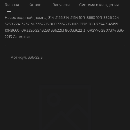
—
—
—
Главная
Каталог
Запчасти
Система охлаждения
—
Насос водяной (помпа) 314-5155 314-5154 10R-8660 10R-3326 224-
3239 224-3237 M-3362213 800.3362213 10R-2776 280-7374 3145155
10R8660 10R3326 2243239 3362213 8003362213 10R2776 2807374 336-
2213 Caterpillar
Артикул:
336-2213