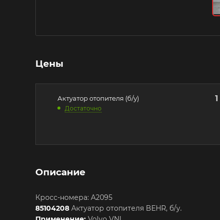
Цены
1
Актуатор отопителя (б/у)
Достаточно
Описание
Кросс-номера: A2095
85104208
Актуатор отопителя BEHR, б/у.
Применение:
Volvo VNL