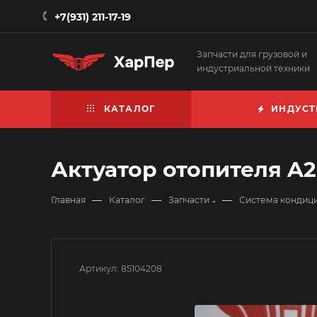
+7(931) 211-17-19
Запчасти для грузовой и
индустриальной техники
КАТАЛОГ
ИНДУСТ
Актуатор отопителя A
—
—
—
Главная
Каталог
Запчасти
Система кондиц
Артикул:
85104208