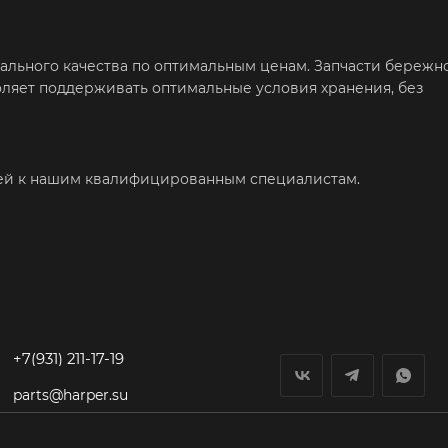
нального качества по оптимальным ценам. Запчасти бережн
воляет поддерживать оптимальные условия хранения, без
ией к нашим квалифицированным специалистам.
+7(931) 211-17-19
parts@harper.su
гп Федоровское,