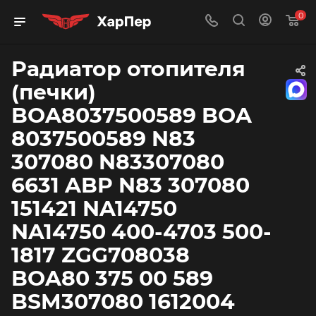
0
Радиатор отопителя
(печки)
BOA8037500589 BOA
8037500589 N83
307080 N83307080
6631 ABP N83 307080
151421 NA14750
NA14750 400-4703 500-
1817 ZGG708038
BOA80 375 00 589
BSM307080 1612004