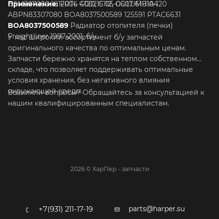
BSM307080 1612004 400215 05-0607 61-1104
Применение:
FRTL C120, C112, COLUMBIA 120
ABPN83307080 BOA8037500589 125591 PTAC6631
BOA8037500589
Радиатор отопителя (печки)
Freightliner 1997-2001, б/у.
У нас широкий ассортимент б/у запчастей
оригинального качества по оптимальным ценам.
Запчасти бережно хранятся на теплом собственном
складе, что позволяет поддерживать оптимальные
условия хранения, без негативного влияния
окружающей среды.
Возникли вопросы? Обращайтесь за консультацией к
нашим квалифицированным специалистам.
2026 © ХарПер - запчасти
parts@harper.su
+7(931) 211-17-19