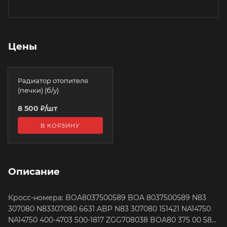
Цены
Радиатор отопителя
(печки) (б/у)
8 500
₽
/шт
В КОРЗИНУ
Описание
Кросс-номера: BOA8037500589 BOA 8037500589 N83
307080 N83307080 6631 ABP N83 307080 151421 NA14750
NA14750 400-4703 500-1817 ZGG708038 BOA80 375 00 589