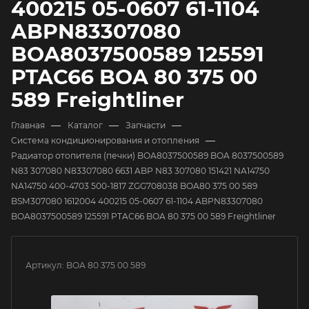
400215 05-0607 61-1104
ABPN83307080
BOA8037500589 125591
PTAC66 BOA 80 375 00
589 Freightliner
—
—
—
Главная
Каталог
Запчасти
—
Система кондиционирования и отопления
Радиатор отопителя (печки) BOA8037500589 BOA 8037500589
N83 307080 N83307080 6631 ABP N83 307080 151421 NA14750
NA14750 400-4703 500-1817 ZGG708038 BOA80 375 00 589
BSM307080 1612004 400215 05-0607 61-1104 ABPN83307080
BOA8037500589 125591 PTAC66 BOA 80 375 00 589 Freightliner
Артикул:
BOA 80 375 00 589