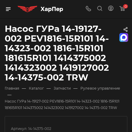
0
Насос ГУРа 14-19127-
002 PEV1816-15R101 14-
14323-002 1816-15R101
181615R101 1414375002
1414323002 1419127002
14-14375-002 TRW
—
—
—
Главная
Каталог
Запчасти
Рулевое управление
—
Насос ГУРа 14-19127-002 PEV1816-15R101 14-14323-002 1816-15R101
181615R101 1414375002 1414323002 1419127002 14-14375-002 TRW
Артикул:
14-14375-002