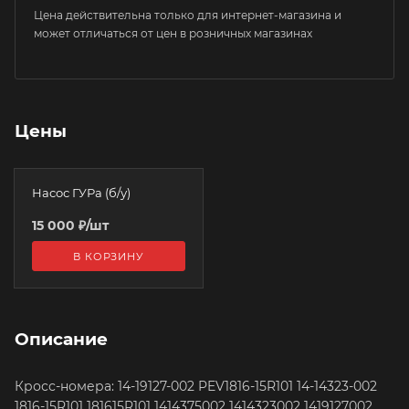
Цена действительна только для интернет-магазина и
может отличаться от цен в розничных магазинах
Цены
Насос ГУРа (б/у)
15 000
₽
/шт
В КОРЗИНУ
Описание
Кросс-номера: 14-19127-002 PEV1816-15R101 14-14323-002
1816-15R101 181615R101 1414375002 1414323002 1419127002