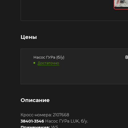
Цены
8
Насос ГУРа (б/у)
Достаточно
Описание
Кросс-номера: 2107668
38401-3546
Насос ГУРа LUK, б/у.
Применение:
WS