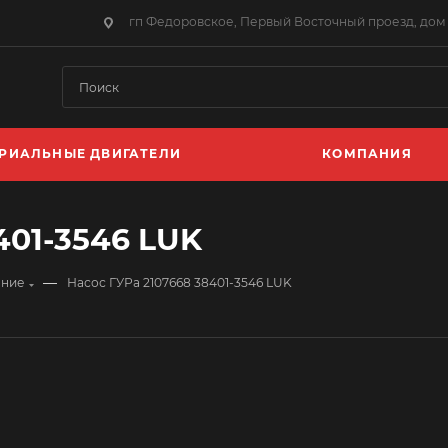
гп Федоровское, Первый Восточный проезд, дом 
РИАЛЬНЫЕ ДВИГАТЕЛИ
КОМПАНИЯ
401-3546 LUK
—
ение
Насос ГУРа 2107668 38401-3546 LUK