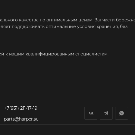
нального качества по оптимальным ценам. Запчасти бережн
воляет поддерживать оптимальные условия хранения, без
ией к нашим квалифицированным специалистам.
+7(931) 211-17-19
parts@harper.su
гп Федоровское,