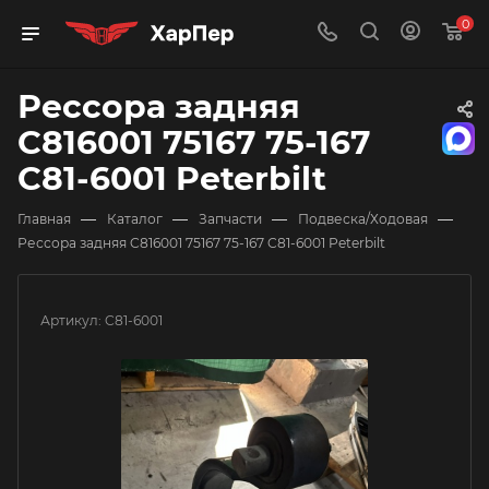
0
Рессора задняя
C816001 75167 75-167
C81-6001 Peterbilt
—
—
—
—
Главная
Каталог
Запчасти
Подвеска/Ходовая
Рессора задняя C816001 75167 75-167 C81-6001 Peterbilt
Артикул:
C81-6001