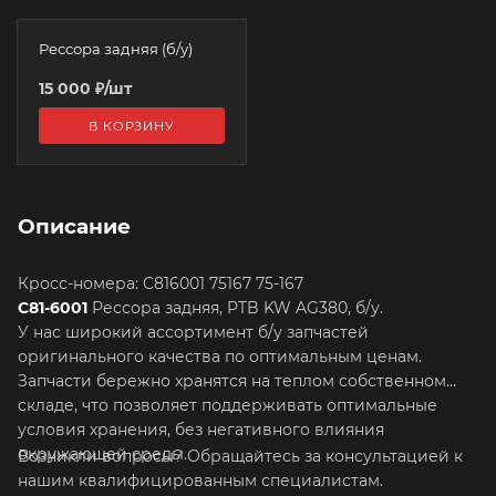
Рессора задняя (б/у)
15 000
₽
/шт
В КОРЗИНУ
Описание
Кросс-номера: C816001 75167 75-167
C81-6001
Рессора задняя, PTB KW AG380, б/у.
У нас широкий ассортимент б/у запчастей
оригинального качества по оптимальным ценам.
Запчасти бережно хранятся на теплом собственном
складе, что позволяет поддерживать оптимальные
условия хранения, без негативного влияния
окружающей среды.
Возникли вопросы? Обращайтесь за консультацией к
нашим квалифицированным специалистам.