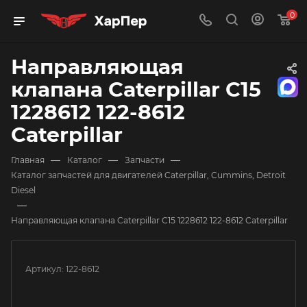
0
Направляющая
клапана Caterpillar C15
1228612 122-8612
Caterpillar
—
—
—
Главная
Каталог
Запчасти
Каталог запчастей для двигателей Caterpillar, Cummins, Detroit
Diesel
—
Направляющая клапана Caterpillar C15 1228612 122-8612 Caterpillar
Артикул:
122-8612