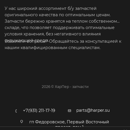
У нас широкий ассортимент б/у запчастей
оригинального качества по оптимальным ценам.
Запчасти бережно хранятся на теплом собственном
складе, что позволяет поддерживать оптимальные
условия хранения, без негативного влияния
окружающей среды.
Возникли вопросы? Обращайтесь за консультацией к
нашим квалифицированным специалистам.
2026 © ХарПер - запчасти
parts@harper.su
+7(931) 211-17-19
гп Федоровское, Первый Восточный
проезд, дом 1