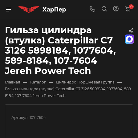
0
Гильза цилиндра
(втулка) Caterpillar C7
3126 5898184, 1077604,
589-8184, 107-7604
Jereh Power Tech
—
—
—
Главная
Каталог
Цилиндро Поршневая Группа
Гильза цилиндра (втулка) Caterpillar C7 3126 5898184, 1077604, 589-
8184, 107-7604 Jereh Power Tech
Артикул:
107-7604