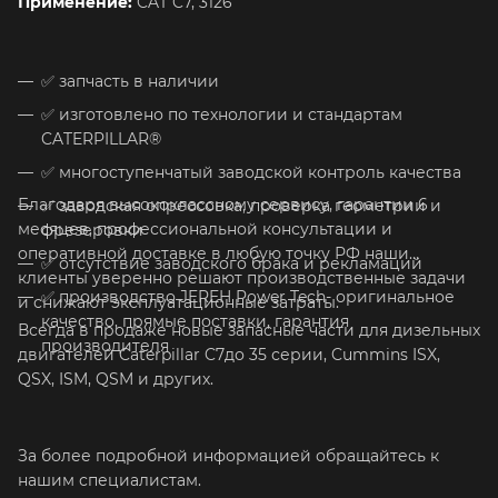
Применение:
CAT C7, 3126
✅
запчасть в наличии
✅
изготовлено по технологии и стандартам
CATERPILLAR®
✅
многоступенчатый заводской контроль качества
Благодаря высококлассному сервису, гарантии 6
✅
заводская опрессовка, проверка геометрии и
месяцев, профессиональной консультации и
фрезеровки
оперативной доставке в любую точку РФ наши
✅
отсутствие заводского брака и рекламаций
клиенты уверенно решают производственные задачи
✅
производство JEREH Power Tech- оригинальное
и снижают эксплуатационные затраты.
качество, прямые поставки, гарантия
Всегда в продаже новые запасные части для дизельных
производителя
двигателей Caterpillar C7до 35 серии, Cummins ISX,
QSX, ISM, QSM и других.
За более подробной информацией обращайтесь к
нашим специалистам.