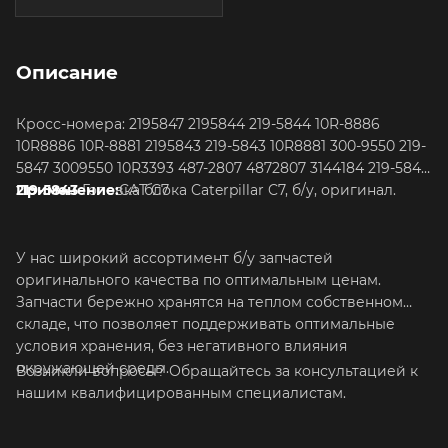
Описание
Кросс-номера: 2195847 2195844 219-5844 10R-8886
10R8886 10R-8881 2195843 219-5843 10R8881 300-9550 219-
5847 3009550 10R3393 487-2807 4872807 3144184 219-5847
219-5843
Применение:
Головка блока Caterpillar C7, б/у, оригинал.
CAT C7
У нас широкий ассортимент б/у запчастей
оригинального качества по оптимальным ценам.
Запчасти бережно хранятся на теплом собственном
складе, что позволяет поддерживать оптимальные
условия хранения, без негативного влияния
окружающей среды.
Возникли вопросы? Обращайтесь за консультацией к
нашим квалифицированным специалистам.