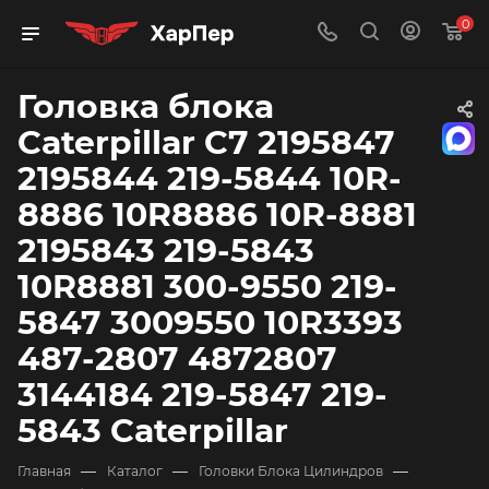
0
Головка блока
Caterpillar C7 2195847
2195844 219-5844 10R-
8886 10R8886 10R-8881
2195843 219-5843
10R8881 300-9550 219-
5847 3009550 10R3393
487-2807 4872807
3144184 219-5847 219-
5843 Caterpillar
—
—
—
Главная
Каталог
Головки Блока Цилиндров