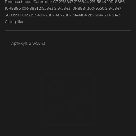
Головка блока Caterpillar C7 2195847 2195844 219-5844 10R-8886
10R8886 10R-8881 2195843 219-5843 10R8881 300-9550 219-5847
3009550 10R3393 487-2807 4872807 3144184 219-5847 219-5843
Caterpillar
Артикул:
219-5843