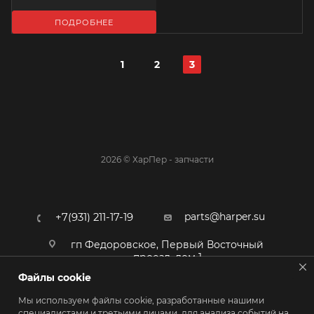
ПОДРОБНЕЕ
1
2
3
2026 © ХарПер - запчасти
parts@harper.su
+7(931) 211-17-19
гп Федоровское, Первый Восточный
проезд, дом 1
Файлы cookie
Мы используем файлы cookie, разработанные нашими
специалистами и третьими лицами, для анализа событий на