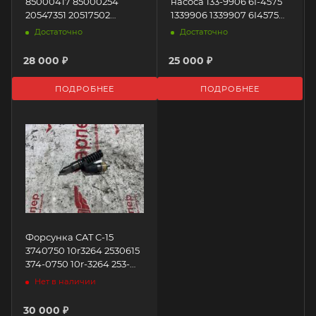
85000417 85000254
насоса 133-9906 6I-4575
20547351 20517502
1339906 1339907 6I4575
20810171 Volvo
133-9907 Caterpillar
Достаточно
Достаточно
28 000 ₽
25 000 ₽
ПОДРОБНЕЕ
ПОДРОБНЕЕ
Форсунка CAT C-15
3740750 10r3264 2530615
374-0750 10r-3264 253-
0615 Caterpillar
Нет в наличии
30 000 ₽