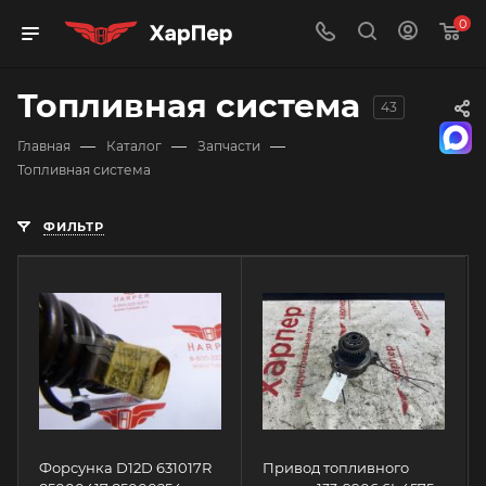
0
Топливная система
43
—
—
—
Главная
Каталог
Запчасти
Топливная система
ФИЛЬТР
Форсунка D12D 631017R
Привод топливного