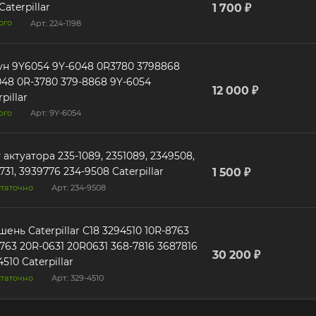
Caterpillar
1 700 ₽
ого
Арт.: 224-1198
4 9Y-6048 0R3780 3798868
-8868 9Y-6054
12 000 ₽
pillar
ого
Арт.: 9Y-6054
 актуатора 235-1089, 2351089, 2349508,
731, 3939776 234-9508 Caterpillar
1 500 ₽
таточно
Арт.: 234-9508
нь Caterpillar C18 3294510 10R-8763
31 368-7816 3687816
30 200 ₽
4510 Caterpillar
таточно
Арт.: 329-4510