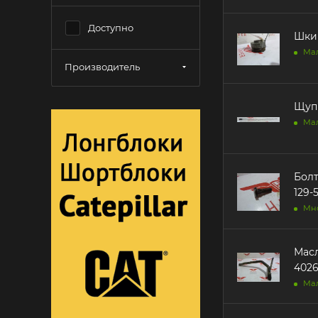
Доступно
Шкив
Ма
Производитель
Щуп 
Ма
Болт
129-
Мн
Масло
402
Ма