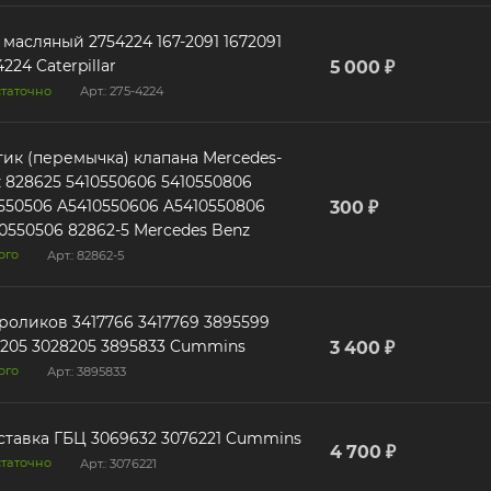
ляный 2754224 167-2091 1672091
4224 Caterpillar
5 000 ₽
таточно
Арт.: 275-4224
ик (перемычка) клапана Mercedes-
50806
550506 A5410550606 A5410550806
300 ₽
0550506 82862-5 Mercedes Benz
ого
Арт.: 82862-5
иков 3417766 3417769 3895599
3028205 3028205 3895833 Cummins
3 400 ₽
ого
Арт.: 3895833
тавка ГБЦ 3069632 3076221 Cummins
4 700 ₽
таточно
Арт.: 3076221