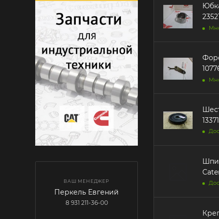
Юбка 
2352
Мн
Форс
Мн
Шест
Дос
Шпилька 17
Cater
ВАШ МЕНЕДЖЕР
Дос
Перкель Евгений
8 931 211-36-00
Креп