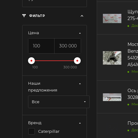
Щуп мас
ФИЛЬТР
275-
Дос
Цена
Мост
Benz 828625 5410550606 54105
5410
A541
100
300 000
Мн
Наши
предложения
Ось рол
Все
Мн
Бренд
Прос
Дос
Caterpillar