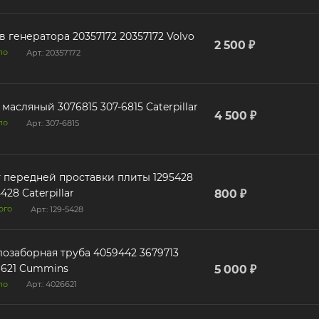
 генератора 20357172 20357172 Volvo
2 500 ₽
ло
Арт.: 20357172
масляный 3076815 307-6815 Caterpillar
4 500 ₽
ло
Арт.: 307-6815
 передней проставки плиты 1295428
5428 Caterpillar
800 ₽
ого
Арт.: 129-5428
заборная труба 4059442 3679713
6621 Cummins
5 000 ₽
ло
Арт.: 4026621