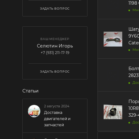
1198 
ЗАДАТЬ ВОПРОС
Мн
Шатун 9Y605
9Y6048 0R-3780 379
ВАШ МЕНЕДЖЕР
Cater
Селютин Игорь
Мн
+7 (931) 211-17-19
Болт
ЗАДАТЬ ВОПРОС
2823
Дос
Статьи
Порше
2 августа 2024
10R8763 20R-0631 20R06
Доставка
329-
двигателей и
Дос
запчастей