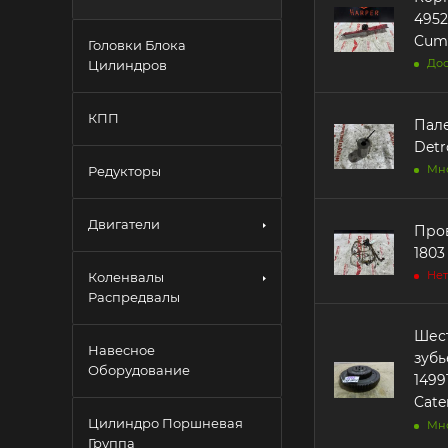
4952496 3682028 
Cum
Головки Блока
Дос
Цилиндров
КПП
Палец порш
Detr
Мн
Редукторы
Двигатели
Пров
1803 
Нет
Коленвалы
Распредвалы
Шест
Навесное
зубьев 14991
Оборудование
1499106 187-8980 18
Cater
Цилиндро Поршневая
Мн
Группа