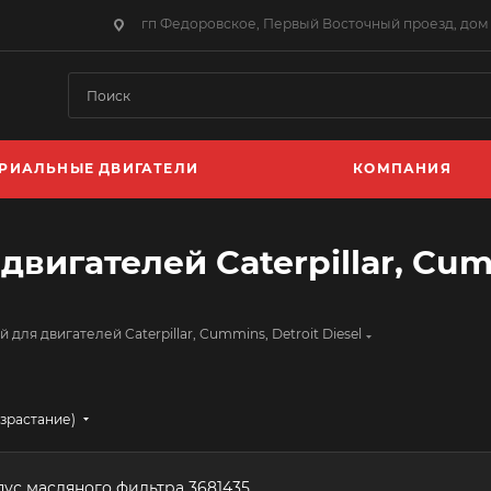
гп Федоровское, Первый Восточный проезд, дом 
РИАЛЬНЫЕ ДВИГАТЕЛИ
КОМПАНИЯ
двигателей Caterpillar, Cumm
 для двигателей Caterpillar, Cummins, Detroit Diesel
озрастание)
ус масляного фильтра 3681435