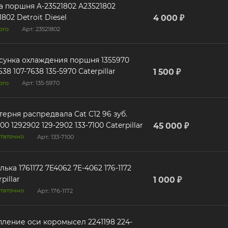
поршня A-23521802 A23521802
1802 Detroit Diesel
4 000 ₽
ого
Арт.: 23521802
унка охлаждения поршня 1355970
1077638 107-7638 135-5970 Caterpillar
1 500 ₽
ого
Арт.: 135-5970
ерня распредвала Cat C12 96 зуб.
1337100 1292902 129-2902 133-7100 Caterpillar
45 000 ₽
таточно
Арт.: 133-7100
61172 7E4062 7E-4062 176-1172
pillar
1 000 ₽
таточно
Арт.: 176-1172
ление оси коромысел 2241198 224-