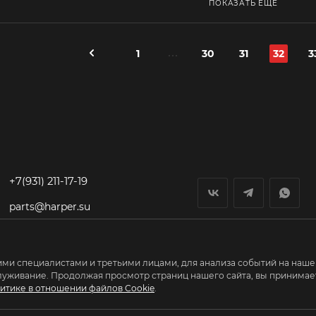
ПОКАЗАТЬ ЕЩЕ
1
30
31
32
3
+7(931) 211-17-19
parts@harper.su
гп Федоровское,
Первый Восточный
проезд, дом 1
ми специалистами и третьими лицами, для анализа событий на нашем
луживание. Продолжая просмотр страниц нашего сайта, вы принимает
итике в отношении файлов Cookie
.