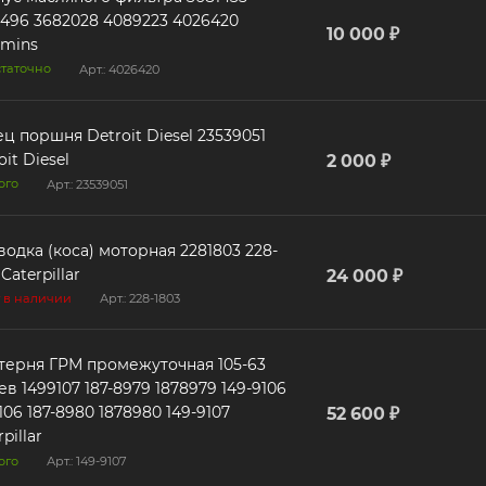
4089223 4026420
10 000 ₽
mins
таточно
Арт.: 4026420
ня Detroit Diesel 23539051
oit Diesel
2 000 ₽
ого
Арт.: 23539051
одка (коса) моторная 2281803 228-
Caterpillar
24 000 ₽
 в наличии
Арт.: 228-1803
ерня ГРМ промежуточная 105-63
07 187-8979 1878979 149-9106
78980 149-9107
52 600 ₽
pillar
ого
Арт.: 149-9107